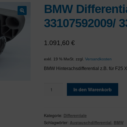
BMW Differenti
🔍
33107592009/ 
1.091,60
€
exkl. 19 % MwSt.
zzgl.
Versandkosten
BMW Hinterachsdifferential z.B. für F25 
BMW
In den Warenkorb
Differential
HA
33107592009/
33107592010
Kategorie:
Differentiale
Menge
Schlagwörter:
Austauschdifferential
,
BMW