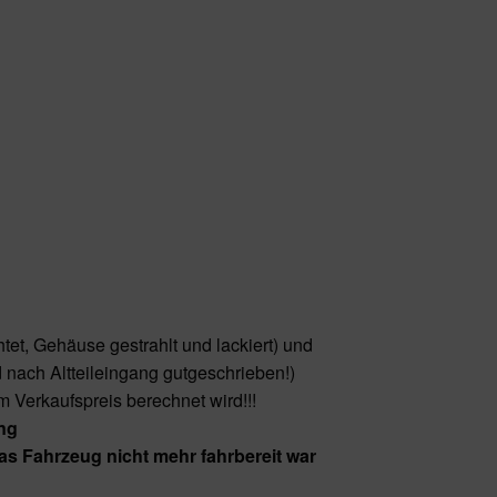
et, Gehäuse gestrahlt und lackiert) und
d nach Altteileingang gutgeschrieben!)
m Verkaufspreis berechnet wird!!!
ng
das Fahrzeug
nicht mehr fahrbereit war