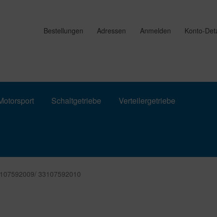
Bestellungen
Adressen
Anmelden
Konto-Deta
otorsport
Schaltgetriebe
Verteilergetriebe
33107592009/ 33107592010