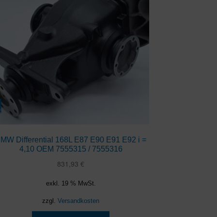
MW Differential 168L E87 E90 E91 E92 i =
4,10 OEM 7555315 / 7555316
831,93
€
exkl. 19 % MwSt.
zzgl.
Versandkosten