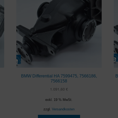
BMW Differential HA 7599475, 7566186,
B
7566158
1.091,60
€
exkl. 19 % MwSt.
zzgl.
Versandkosten