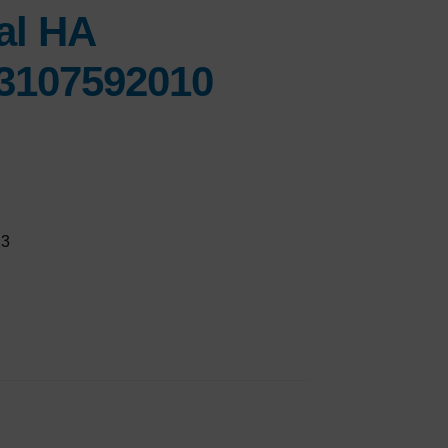
al HA
33107592010
X3