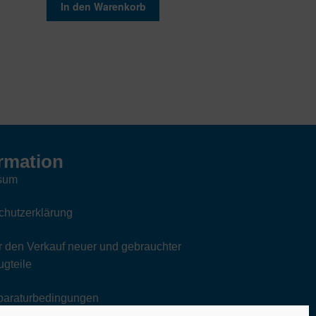
In den Warenkorb
rmation
sum
chutzerklärung
 den Verkauf neuer und gebrauchter
gteile
paraturbedingungen