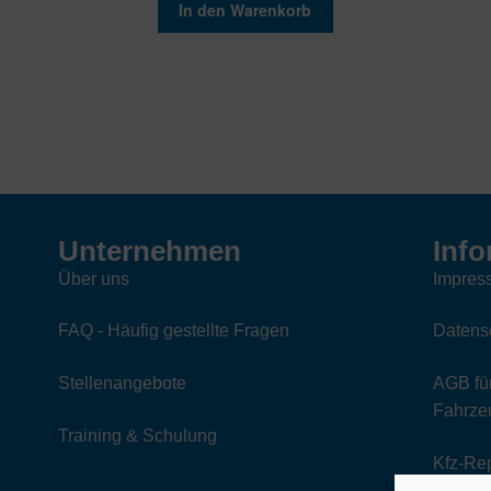
In den Warenkorb
Unternehmen
Info
Über uns
Impres
FAQ - Häufig gestellte Fragen
Datens
Stellenangebote
AGB für
Fahrzeu
Training & Schulung
Kfz-Re