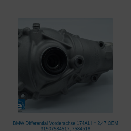
BMW Differential Vorderachse 174AL i = 2,47 OEM
31507584517, 7584518