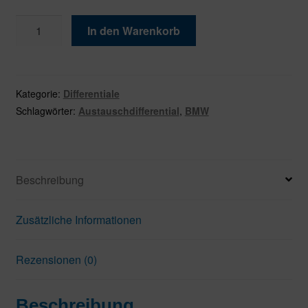
BMW
In den Warenkorb
Differential
HA
33107592938
/
Kategorie:
Differentiale
33107592939
Schlagwörter:
Austauschdifferential
,
BMW
Menge
Beschreibung
Zusätzliche Informationen
Rezensionen (0)
Beschreibung