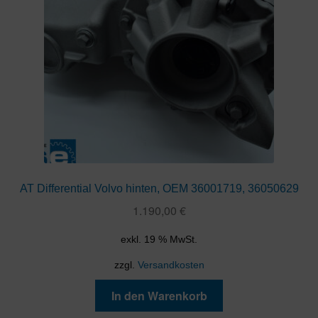
AT Differential Volvo hinten, OEM 36001719, 36050629
1.190,00
€
exkl. 19 % MwSt.
zzgl.
Versandkosten
In den Warenkorb