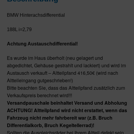
BMW Hinterachsdifferential
188L i=2,79
Achtung Austauschdifferential!
Es wurde im Haus überholt (neu gelagert und
abgedichtet, Gehäuse gestrahlt und lackiert) und wird im
Austausch verkauft – Altteilpfand 416,50€ (wird nach
Altteileingang gutgeschrieben!)
Bitte beachten Sie, dass das Altteilpfand zusätzlich zum
Verkaufspreis berechnet wird!!!
Versandpauschale beinhaltet Versand und Abholung
ACHTUNG! Altteilpfand wird nicht erstattet, wenn das
Fahrzeug
nicht mehr fahrbereit war (z.B. Bruch
Differentialkorb, Bruch Kegeltellerrad)!
Sollten die Ausgleichsräder bei Ihrem Altteil defekt sein