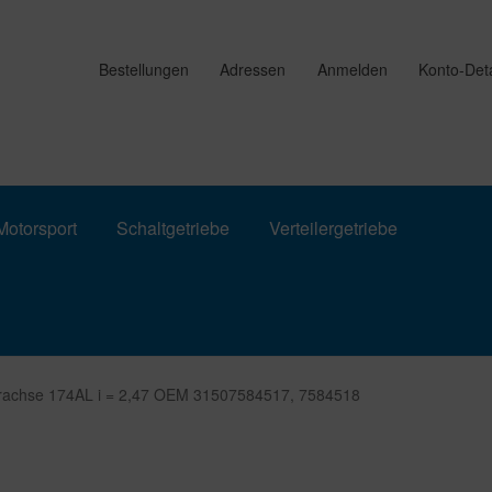
Bestellungen
Adressen
Anmelden
Konto-Deta
otorsport
Schaltgetriebe
Verteilergetriebe
erachse 174AL i = 2,47 OEM 31507584517, 7584518