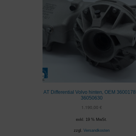
AT Differential Volvo hinten, OEM 3600178
36050630
1.190,00
€
exkl. 19 % MwSt.
zzgl.
Versandkosten