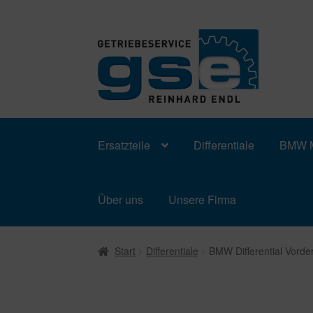
Zur
Zum
Navigation
Inhalt
springen
springen
Ersatzteile
Differentiale
BMW M
Über uns
Unsere Firma
Start
Differentiale
BMW Differential Vord