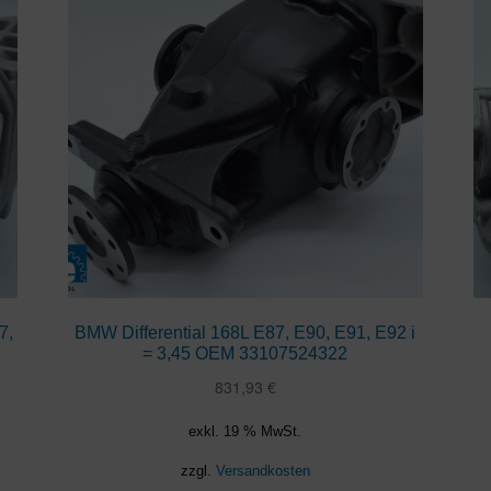
7,
BMW Differential 168L E87, E90, E91, E92 i
= 3,45 OEM 33107524322
831,93
€
exkl. 19 % MwSt.
zzgl.
Versandkosten