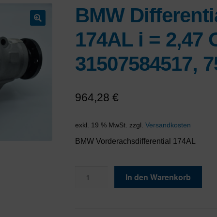
BMW Differenti
🔍
174AL i = 2,47
31507584517, 7
964,28
€
exkl. 19 % MwSt.
zzgl.
Versandkosten
BMW Vorderachsdifferential 174AL
BMW
In den Warenkorb
Differential
Vorderachse
174AL