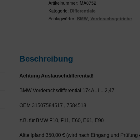
i
Artikelnummer:
MA0752
=
Kategorie:
Differentiale
2,47
Schlagwörter:
BMW
,
Vorderachsgetriebe
OEM
31507584517,
7584518
Menge
Beschreibung
Achtung Austauschdifferential!
BMW Vorderachsdifferential 174AL i = 2,47
OEM 31507584517 , 7584518
z.B. für BMW F10, F11, E60, E61, E90
Altteilpfand 350,00 € (wird nach Eingang und Prüfung Alt