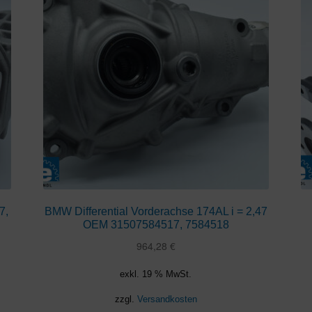
7,
BMW Differential Vorderachse 174AL i = 2,47
OEM 31507584517, 7584518
964,28
€
exkl. 19 % MwSt.
zzgl.
Versandkosten