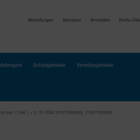
Bestellungen
Adressen
Anmelden
Konto-Deta
otorsport
Schaltgetriebe
Verteilergetriebe
erachse 174AL i = 3,15 OEM 31507590899, 31507590898