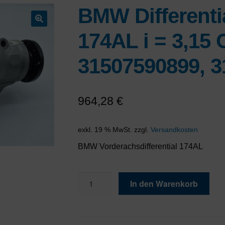
BMW Differenti
🔍
174AL i = 3,15
31507590899, 
964,28
€
exkl. 19 % MwSt.
zzgl.
Versandkosten
BMW Vorderachsdifferential 174AL
BMW
In den Warenkorb
Differential
Vorderachse
174AL