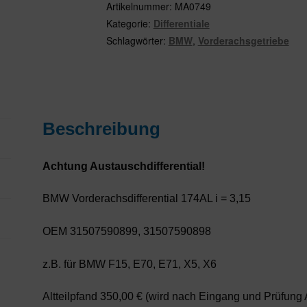
i
Artikelnummer:
MA0749
=
Kategorie:
Differentiale
3,15
Schlagwörter:
BMW
,
Vorderachsgetriebe
OEM
31507590899,
31507590898
Menge
Beschreibung
Achtung Austauschdifferential!
BMW Vorderachsdifferential 174AL i = 3,15
OEM 31507590899, 31507590898
z.B. für BMW F15, E70, E71, X5, X6
Altteilpfand 350,00 € (wird nach Eingang und Prüfung Alt