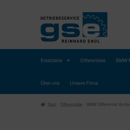
Zur
Zum
Navigation
Inhalt
springen
springen
Ersatzteile
Differentiale
BMW M
Über uns
Unsere Firma
Start
Differentiale
BMW Differential Vord