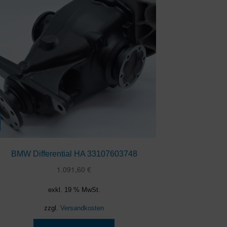
BMW Differential HA 33107603748
1.091,60
€
exkl. 19 % MwSt.
zzgl.
Versandkosten