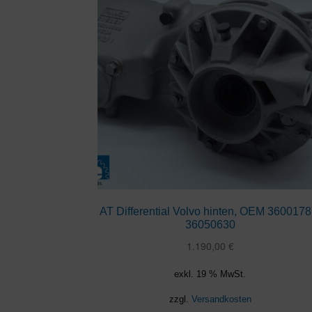
AT Differential Volvo hinten, OEM 3600178
36050630
1.190,00
€
exkl. 19 % MwSt.
zzgl.
Versandkosten