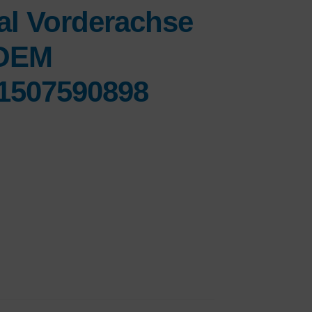
al Vorderachse
 OEM
31507590898