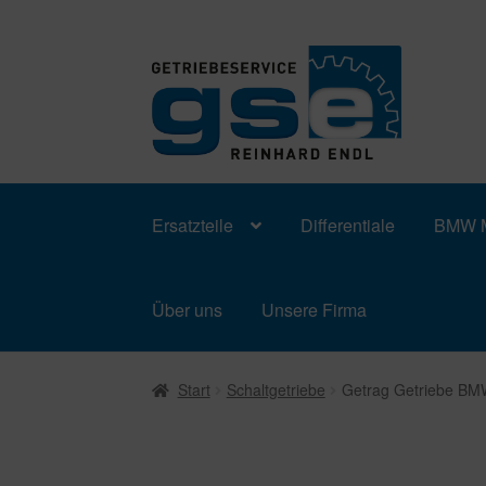
Zur
Zum
Navigation
Inhalt
springen
springen
Ersatzteile
Differentiale
BMW M
Über uns
Unsere Firma
Start
Schaltgetriebe
Getrag Getriebe B