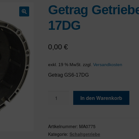
Getrag Getrie
🔍
17DG
0,00
€
exkl. 19 % MwSt.
zzgl.
Versandkosten
Getrag GS6-17DG
Getrag
In den Warenkorb
Getriebe
BMW
GS6-
17DG
Artikelnummer:
MA0775
Menge
Kategorie:
Schaltgetriebe