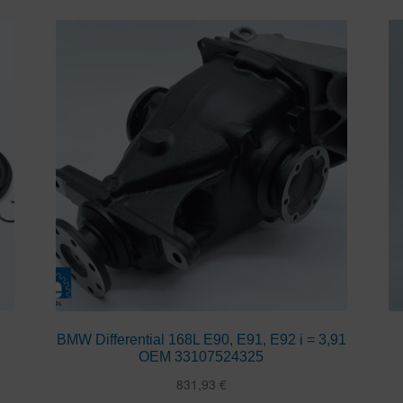
BMW Differential 168L E90, E91, E92 i = 3,91
OEM 33107524325
831,93
€