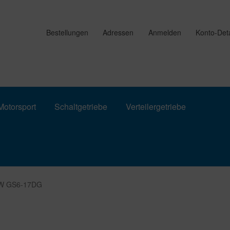
Bestellungen
Adressen
Anmelden
Konto-Deta
otorsport
Schaltgetriebe
Verteilergetriebe
MW GS6-17DG