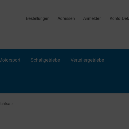
Bestellungen
Adressen
Anmelden
Konto-Deta
otorsport
Schaltgetriebe
Verteilergetriebe
chtsatz