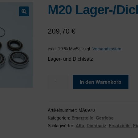
M20 Lager-/Dic
🔍
209,70
€
exkl. 19 % MwSt.
zzgl.
Versandkosten
Lager- und Dichtsatz
M20
In den Warenkorb
Lager-/Dichtsatz
Menge
Artikelnummer:
MA0970
Kategorien:
Ersatzteile
,
Getriebe
Schlagwörter:
Alfa
,
Dichtsatz
,
Ersatzteile
,
Fi