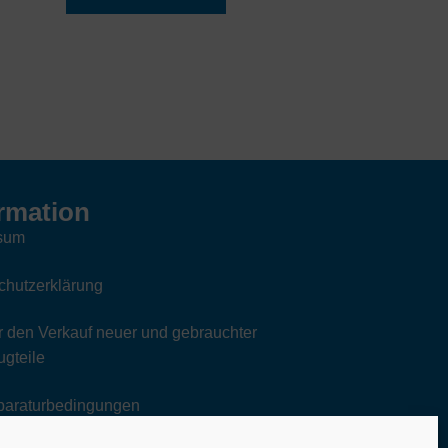
rmation
sum
chutzerklärung
 den Verkauf neuer und gebrauchter
gteile
paraturbedingungen