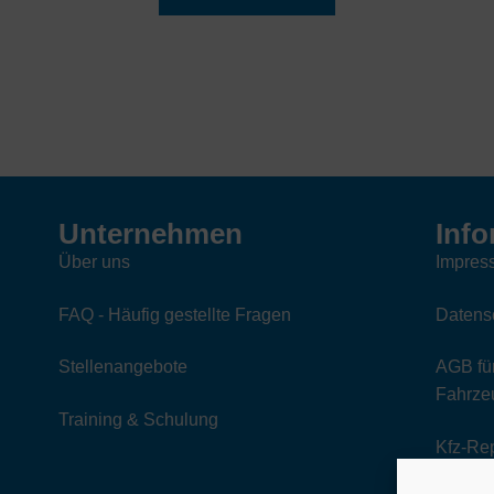
Unternehmen
Info
Über uns
Impres
FAQ - Häufig gestellte Fragen
Datens
Stellenangebote
AGB für
Fahrzeu
Training & Schulung
Kfz-Re