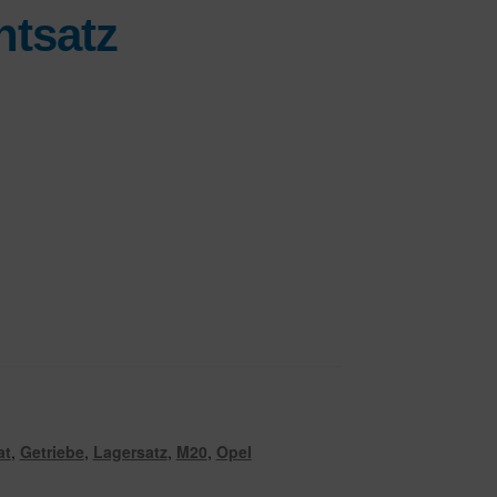
htsatz
at
,
Getriebe
,
Lagersatz
,
M20
,
Opel