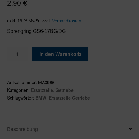
2,90
€
exkl. 19 % MwSt.
zzgl.
Versandkosten
Sprengring GS6-17BG/DG
Sprengring
In den Warenkorb
GS6-
17BG/DG
Menge
Artikelnummer:
MA0986
Kategorien:
Ersatzteile
,
Getriebe
Schlagwörter:
BMW
,
Ersatzteile Getriebe
Beschreibung