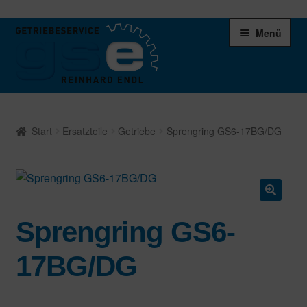
Zur
Zum
Menü
Navigation
Inhalt
springen
springen
Unter
Ersatzteile
öffnen
Start
Ersatzteile
Getriebe
Sprengring GS6-17BG/DG
Differentiale
Schaltgetriebe
🔍
Verteilergetriebe
Sprengring GS6-
Warenkorb
17BG/DG