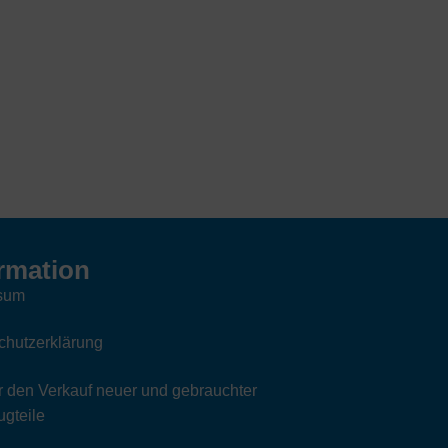
rmation
sum
chutzerklärung
 den Verkauf neuer und gebrauchter
gteile