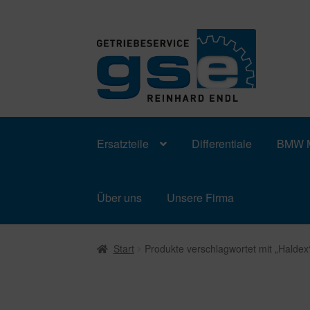
Zur
Zum
Navigation
Inhalt
springen
springen
Ersatzteile
Differentiale
BMW M
Über uns
Unsere Firma
Start
Produkte verschlagwortet mit „Haldex