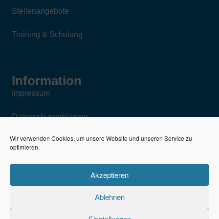
Stellenangebote
Training & Schulung
Information
Impressum
Datenschutzerklärung
Wir verwenden Cookies, um unsere Website und unseren Service zu
AGB für den Verkauf neuer und gebrauchter
optimieren.
Fahrzeugteile
Akzeptieren
Kfz-Reparaturbedingungen
Ablehnen
Einstellungen