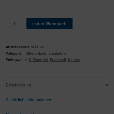
Haldex
In den Warenkorb
Service
Kit
Hinterachsdifferential
Volvo
Artikelnummer:
MA1067
Menge
Kategorien:
Differentiale
,
Ersatzteile
Schlagwörter:
Differential
,
Ersatzteil
,
Haldex
Beschreibung
Zusätzliche Informationen