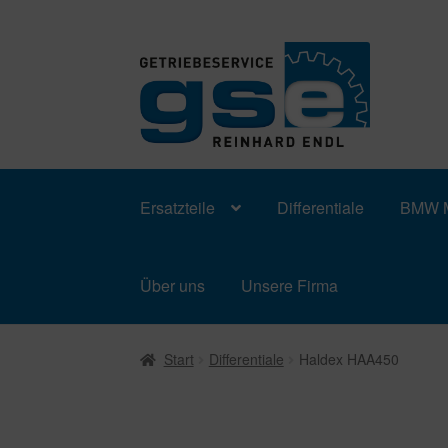
Zur
Zum
Navigation
Inhalt
springen
springen
Ersatzteile
Differentiale
BMW M
Über uns
Unsere Firma
Start
Differentiale
Haldex HAA450