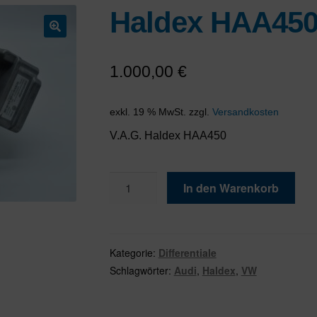
Haldex HAA45
🔍
1.000,00
€
exkl. 19 % MwSt.
zzgl.
Versandkosten
V.A.G. Haldex HAA450
Haldex
In den Warenkorb
HAA450
Menge
Kategorie:
Differentiale
Schlagwörter:
Audi
,
Haldex
,
VW