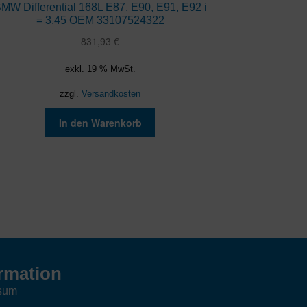
MW Differential 168L E87, E90, E91, E92 i
= 3,45 OEM 33107524322
831,93
€
exkl. 19 % MwSt.
zzgl.
Versandkosten
In den Warenkorb
rmation
sum