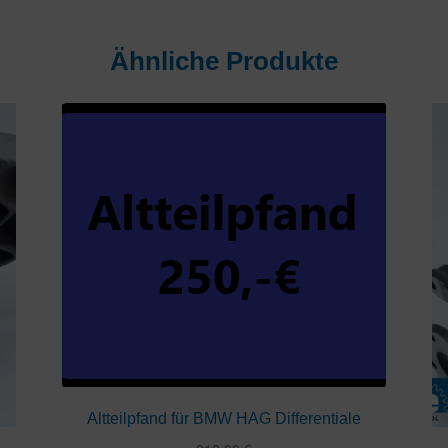
Ähnliche Produkte
Altteilpfand für BMW HAG Differentiale