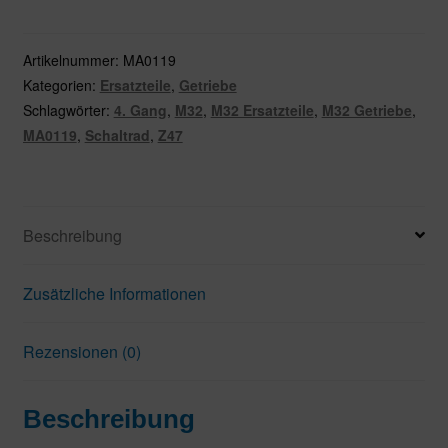
Gang
Schaltrad
Z47
Artikelnummer:
MA0119
Menge
Kategorien:
Ersatzteile
,
Getriebe
Schlagwörter:
4. Gang
,
M32
,
M32 Ersatzteile
,
M32 Getriebe
,
MA0119
,
Schaltrad
,
Z47
Beschreibung
Zusätzliche Informationen
Rezensionen (0)
Beschreibung