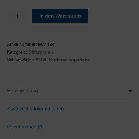
BMW
In den Warenkorb
Differential
Vorderachse
174AL
i
Artikelnummer:
MA1194
=
Kategorie:
Differentiale
3,38
Schlagwörter:
BMW
,
Vorderachsgetriebe
OEM
7578153
Menge
Beschreibung
Zusätzliche Informationen
Rezensionen (0)