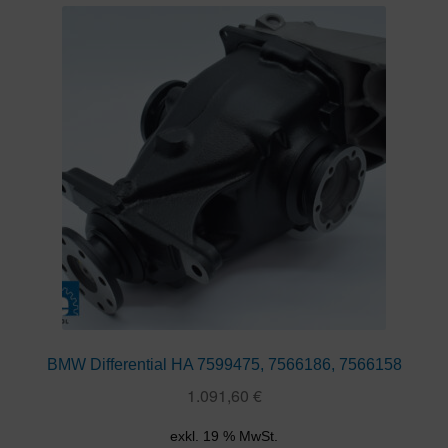
BMW Differential HA 7599475, 7566186, 7566158
1.091,60
€
exkl. 19 % MwSt.