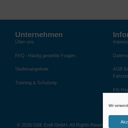
Unternehmen
Info
Über uns
Impres
FAQ - Häufig gestellte Fragen
Datens
Stellenangebote
AGB für
Fahrzeu
Training & Schulung
Kfz-Re
Wir verwend
Akz
© 2026 GSE Endl GmbH. All Rights Reserved.