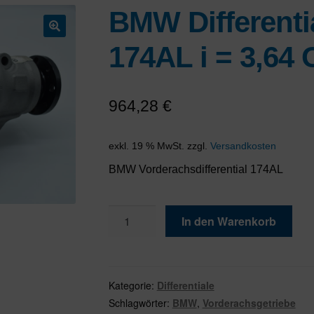
BMW Differenti
🔍
174AL i = 3,64
964,28
€
exkl. 19 % MwSt.
zzgl.
Versandkosten
BMW Vorderachsdifferential 174AL
BMW
In den Warenkorb
Differential
Vorderachse
174AL
i
Kategorie:
Differentiale
=
Schlagwörter:
BMW
,
Vorderachsgetriebe