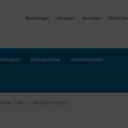
Bestellungen
Adressen
Anmelden
Konto-Deta
otorsport
Schaltgetriebe
Verteilergetriebe
erachse 174AL i = 3,64 OEM 7372051