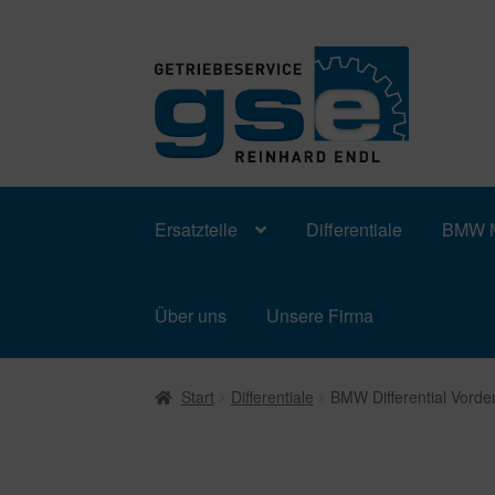
Zur
Zum
Navigation
Inhalt
springen
springen
Ersatzteile
Differentiale
BMW M
Über uns
Unsere Firma
Start
Differentiale
BMW Differential Vord