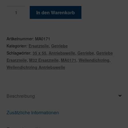
M32
In den Warenkorb
Wellendichtring
Antriebswelle
35
x
Artikelnummer:
MA0171
55
Kategorien:
Ersatzteile
,
Getriebe
Menge
Schlagwörter:
35 x 55
,
Antriebswelle
,
Getriebe
,
Getriebe
Ersatzteile
,
M32 Ersatzteile
,
MA0171
,
Wellendichtring
,
Wellendichtring Antriebswelle
Beschreibung
Zusätzliche Informationen