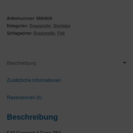
4.Gang
Z62
Menge
Artikelnummer:
MA0909
Kategorien:
Ersatzteile
,
Getriebe
Schlagwörter:
Ersatzteile
,
F40
Beschreibung
Zusätzliche Informationen
Rezensionen (0)
Beschreibung