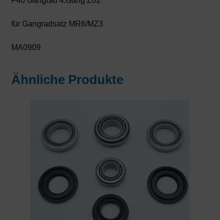
F40 Gangrad 4.Gang Z62
für Gangradsatz MR6/MZ3
MA0909
Ähnliche Produkte