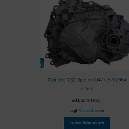
Getriebe M32 Opel 5700477, 5700664
0,00
€
exkl. 19 % MwSt.
zzgl.
Versandkosten
In den Warenkorb