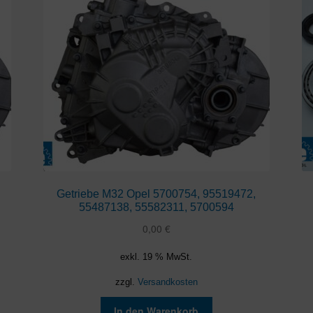
Getriebe M32 Opel 5700754, 95519472,
55487138, 55582311, 5700594
0,00
€
exkl. 19 % MwSt.
zzgl.
Versandkosten
In den Warenkorb