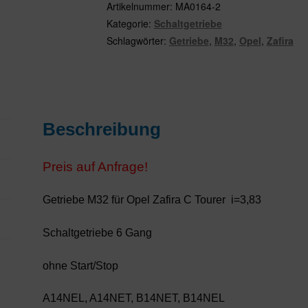
95519474,
Artikelnummer:
MA0164-2
5700396,
Kategorie:
Schaltgetriebe
5700481,
Schlagwörter:
Getriebe
,
M32
,
Opel
,
Zafira
5700595
Menge
Beschreibung
Preis auf Anfrage!
Getriebe M32 für Opel Zafira C Tourer i=3,83
Schaltgetriebe 6 Gang
ohne Start/Stop
A14NEL, A14NET, B14NET, B14NEL