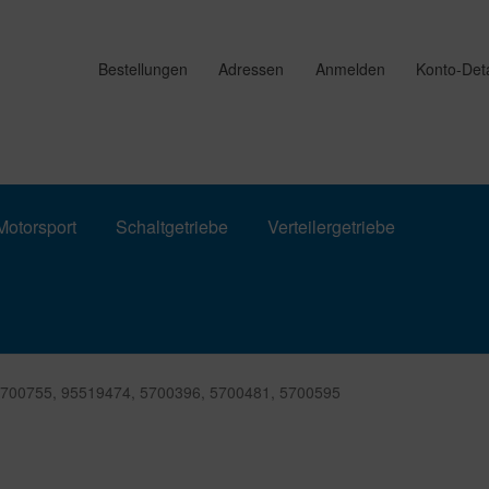
Bestellungen
Adressen
Anmelden
Konto-Deta
otorsport
Schaltgetriebe
Verteilergetriebe
5700755, 95519474, 5700396, 5700481, 5700595