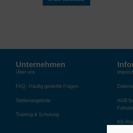
Unternehmen
Info
Über uns
Impres
FAQ - Häufig gestellte Fragen
Datens
Stellenangebote
AGB für
Fahrzeu
Training & Schulung
Kfz-Re