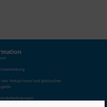
rmation
sum
chutzerklärung
 den Verkauf neuer und gebrauchter
gteile
paraturbedingungen