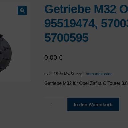
Getriebe M32 O
🔍
95519474, 5700
5700595
0,00
€
exkl. 19 % MwSt.
zzgl.
Versandkosten
Getriebe M32 für Opel Zafira C Tourer 3,
Getriebe
In den Warenkorb
M32
Opel
5700755,